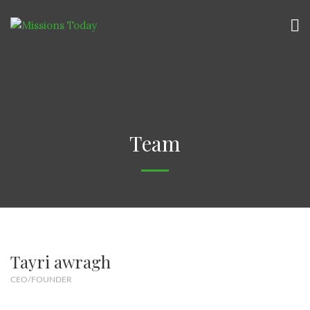
Team
Tayri awragh
CEO/FOUNDER